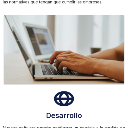
las normativas que tengan que cumplir las empresas.
CIO
Desarrollo
STRO
WARE
Nuestro software permite configurar un servicio a la medida de